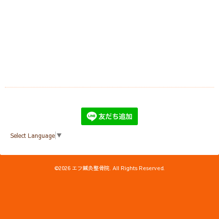
Select Language
▼
©2026
エフ鍼灸整骨院
. All Rights Reserved.