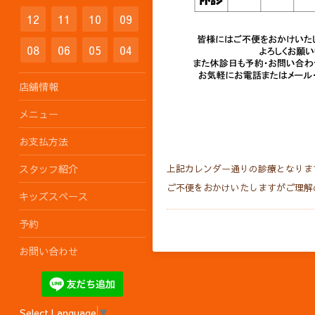
12
11
10
09
08
06
05
04
店舗情報
メニュー
お支払方法
スタッフ紹介
上記カレンダー通りの診療となりま
ご不便をおかけいたしますがご理解
キッズスペース
予約
お問い合わせ
Select Language
▼