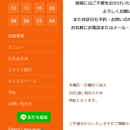
12
11
10
09
08
06
05
04
店舗情報
メニュー
お支払方法
スタッフ紹介
キッズスペース
木曜日・日曜日に加え
予約
23日(金) 祝日のため
休診となります。
お問い合わせ
ご不便おかけいたしますがご理解の
Select Language
▼